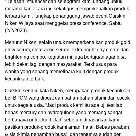
“Belasan influencer dan selebgram kami undang untuk
meramaikan acara ini, sekaligus memperkenalkan produk
terbaru kami,” ungkap penanggung jawab event Ourskin,
Niken Wijaya saat menggelar press conference, Sabtu
(2/2/2023).
Menurut Niken, selain untuk memperkenalkan produk gold
glow serum, clear acne serum, extra bright day cream dan
brightening combo, kegiatan ini juga bertujuan agar bisa
lebih dekat lagi dengan masyarakat. Terkhusus para
wanita yang senang memelihara kulit dengan produk-
kecantikan terbaik.
Ourskin sendiri, kata Niken, merupakan produk kecantikan
ber BPOM yang dibuat dari bahan-bahan alami dan cocok
untuk segala usia.
“Jadi produk kami itu ada uji test lab
bebas mercury dan hydroquinon yanb memang sangat
berbahaya untuk kulit. Jadi sebelum dipasarkan kami
pastikan produk-produk kami aman, halal, Bebas paraben
& sls (kimia penambah busa), dan tentunya sudah ber