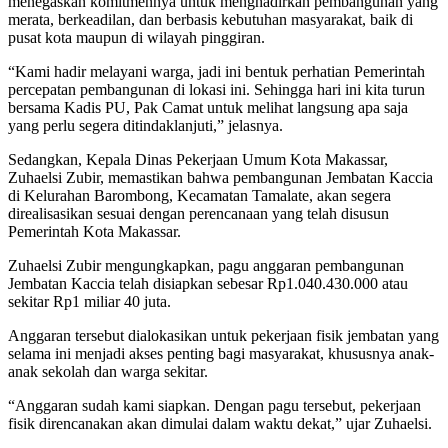
menegaskan komitmennya untuk menghadirkan pembangunan yang
merata, berkeadilan, dan berbasis kebutuhan masyarakat, baik di
pusat kota maupun di wilayah pinggiran.
“Kami hadir melayani warga, jadi ini bentuk perhatian Pemerintah
percepatan pembangunan di lokasi ini. Sehingga hari ini kita turun
bersama Kadis PU, Pak Camat untuk melihat langsung apa saja
yang perlu segera ditindaklanjuti,” jelasnya.
Sedangkan, Kepala Dinas Pekerjaan Umum Kota Makassar,
Zuhaelsi Zubir, memastikan bahwa pembangunan Jembatan Kaccia
di Kelurahan Barombong, Kecamatan Tamalate, akan segera
direalisasikan sesuai dengan perencanaan yang telah disusun
Pemerintah Kota Makassar.
Zuhaelsi Zubir mengungkapkan, pagu anggaran pembangunan
Jembatan Kaccia telah disiapkan sebesar Rp1.040.430.000 atau
sekitar Rp1 miliar 40 juta.
Anggaran tersebut dialokasikan untuk pekerjaan fisik jembatan yang
selama ini menjadi akses penting bagi masyarakat, khususnya anak-
anak sekolah dan warga sekitar.
“Anggaran sudah kami siapkan. Dengan pagu tersebut, pekerjaan
fisik direncanakan akan dimulai dalam waktu dekat,” ujar Zuhaelsi.