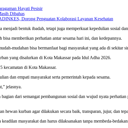
agaman Hayati Pesisir
Masih Dibahas
l ADINKES, Dorong Penguatan Kolaborasi Layanan Kesehatan
 menjadi bentuk ibadah, tetapi juga memperkuat kepedulian sosial da
ah bisa memberikan perhatian antar sesama hari ini, dan kedepannya.
an mudah-mudahan bisa bermanfaat bagi masyarakat yang ada di sekitar
ban yang disalurkan di Kota Makassar pada Idul Adha 2026.
 15 kecamatan di Kota Makassar.
ulian dan empati masyarakat serta pemerintah kepada sesama.
,” jelasnya.
n bagian dari semangat pembangunan sosial dan wujud nyata perhati
ran hewan kurban agar dilakukan secara baik, transparan, jujur, dan t
sa keadilan masyarakat dan harus dilaksanakan tanpa membeda-bedakan