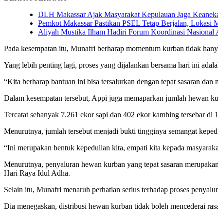
DLH Makassar Ajak Masyarakat Kepulauan Jaga Keanekar
Pemkot Makassar Pastikan PSEL Tetap Berjalan, Lokasi 
Aliyah Mustika Ilham Hadiri Forum Koordinasi Nasiona
Pada kesempatan itu, Munafri berharap momentum kurban tidak hanya
Yang lebih penting lagi, proses yang dijalankan bersama hari ini adal
“Kita berharap bantuan ini bisa tersalurkan dengan tepat sasaran d
Dalam kesempatan tersebut, Appi juga memaparkan jumlah hewan kur
Tercatat sebanyak 7.261 ekor sapi dan 402 ekor kambing tersebar di
Menurutnya, jumlah tersebut menjadi bukti tingginya semangat keped
“Ini merupakan bentuk kepedulian kita, empati kita kepada masyarakat
Menurutnya, penyaluran hewan kurban yang tepat sasaran merupaka
Hari Raya Idul Adha.
Selain itu, Munafri menaruh perhatian serius terhadap proses penyalu
Dia menegaskan, distribusi hewan kurban tidak boleh mencederai ra