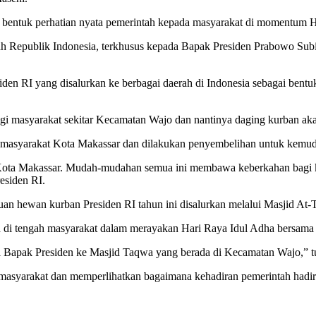
bentuk perhatian nyata pemerintah kepada masyarakat di momentum H
h Republik Indonesia, terkhusus kepada Bapak Presiden Prabowo Sub
siden RI yang disalurkan ke berbagai daerah di Indonesia sebagai ben
agi masyarakat sekitar Kecamatan Wajo dan nantinya daging kurban ak
ma masyarakat Kota Makassar dan dilakukan penyembelihan untuk kemu
Kota Makassar. Mudah-mudahan semua ini membawa keberkahan bagi kita
esiden RI.
tuan hewan kurban Presiden RI tahun ini disalurkan melalui Masjid A
h di tengah masyarakat dalam merayakan Hari Raya Idul Adha bersama
ri Bapak Presiden ke Masjid Taqwa yang berada di Kecamatan Wajo,” t
 masyarakat dan memperlihatkan bagaimana kehadiran pemerintah hadi