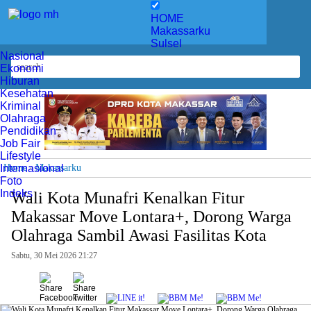
HOME
Makassarku
Sulsel
Nasional
Ekonomi
Hiburan
Kesehatan
Kriminal
Olahraga
Pendidikan
Job Fair
Lifestyle
Home
Makassarku
Internasional
»
Foto
Indeks
Wali Kota Munafri Kenalkan Fitur
Makassar Move Lontara+, Dorong Warga
Olahraga Sambil Awasi Fasilitas Kota
Sabtu, 30 Mei 2026 21:27