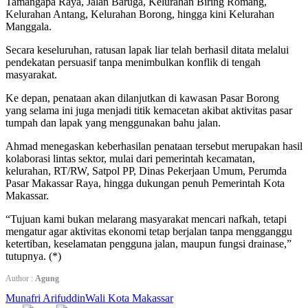
Tamangapa Raya, Jalan Baruga, Kelurahan Biring Romang,
Kelurahan Antang, Kelurahan Borong, hingga kini Kelurahan
Manggala.
Secara keseluruhan, ratusan lapak liar telah berhasil ditata melalui
pendekatan persuasif tanpa menimbulkan konflik di tengah
masyarakat.
Ke depan, penataan akan dilanjutkan di kawasan Pasar Borong
yang selama ini juga menjadi titik kemacetan akibat aktivitas pasar
tumpah dan lapak yang menggunakan bahu jalan.
Ahmad menegaskan keberhasilan penataan tersebut merupakan hasil
kolaborasi lintas sektor, mulai dari pemerintah kecamatan,
kelurahan, RT/RW, Satpol PP, Dinas Pekerjaan Umum, Perumda
Pasar Makassar Raya, hingga dukungan penuh Pemerintah Kota
Makassar.
“Tujuan kami bukan melarang masyarakat mencari nafkah, tetapi
mengatur agar aktivitas ekonomi tetap berjalan tanpa mengganggu
ketertiban, keselamatan pengguna jalan, maupun fungsi drainase,”
tutupnya. (*)
Author :
Agung
Munafri Arifuddin
Wali Kota Makassar