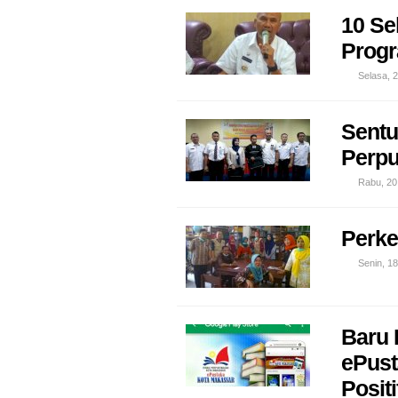
10 Se
Progr
Selasa, 
Sentu
Perpu
Rabu, 20
Perke
Senin, 18
Baru 
ePust
Posit