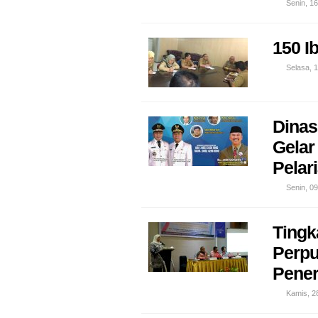
Senin, 16
150 I
Selasa, 1
Dinas
Gelar
Pelar
Senin, 09
Tingk
Perpu
Pener
Kamis, 2