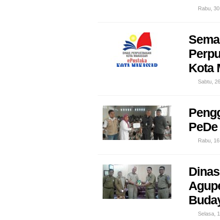
Rabu, 30
Semak
Perpu
Kota 
Sabtu, 2
Pengg
PeDe 
Rabu, 16
Dinas
Agupe
Buday
Selasa, 