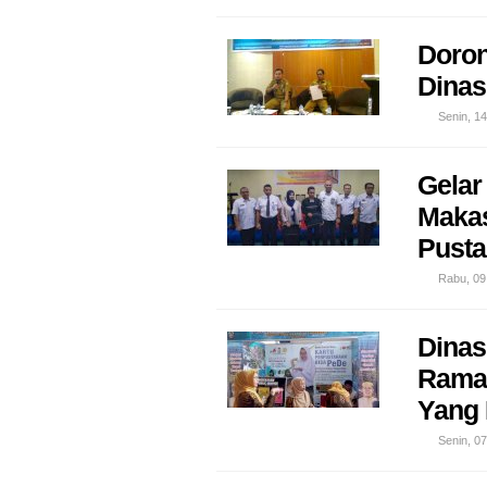
Doron
Dinas
Senin, 1
Gelar
Makas
Pusta
Rabu, 09
Dinas
Ramai
Yang 
Senin, 0