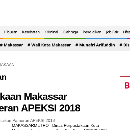
Hiburan
Kesehatan
Kriminal
Olahraga
Pendidikan
Job Fair
Life
# Makassar
# Wali Kota Makassar
# Munafri Arifuddin
# Di
TAKAAN
an
B
akaan Makassar
eran APEKSI 2018
MAKASSARMETRO– Dinas Perpustakaan Kota