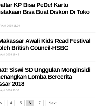
aftar KP Bisa PeDe! Kartu
stakaan Bisa Buat Diskon Di Toko
 April 2018 11:24
Makassar Awali Kids Read Festival
oleh British Council-HSBC
April 2018 19:43
at! Siswi SD Unggulan Monginsidi
enangkan Lomba Bercerita
sar 2018
April 2018 20:36
ev
4
5
6
7
Next