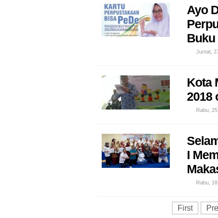
Ayo D
Perpu
Buku
Jumat, 27
Kota 
2018 
Rabu, 25 
Selam
I Mem
Makas
Rabu, 18 
First
Pr