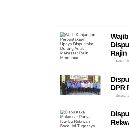
Wajib
Dispu
Raji
Rabu, 18 
Dispu
DPR 
Selasa, 1
Dispu
Relaw