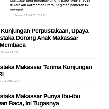
Makassar turut meramaikan City Expo APEKSI 2018
di Tarakan Kalimantan Utara. Kegiatan pameran ini
merupak...
Selasa, 24 Juli 2018 13:13
 Kunjungan Perpustakaan, Upaya
staka Dorong Anak Makassar
n Membaca
Juli 2018 17:06
staka Makassar Terima Kunjungan
RI
7 Juli 2018 17:17
staka Makassar Punya Ibu-ibu
an Baca, Ini Tugasnya