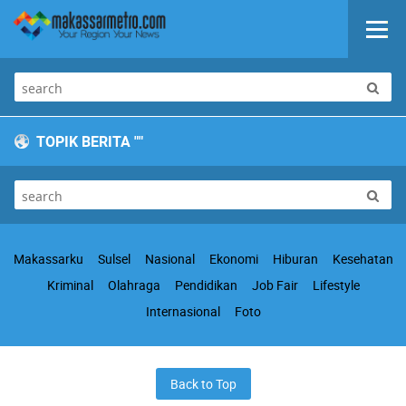
TOPIK BERITA "
"
Makassarku
Sulsel
Nasional
Ekonomi
Hiburan
Kesehatan
Kriminal
Olahraga
Pendidikan
Job Fair
Lifestyle
Internasional
Foto
Back to Top