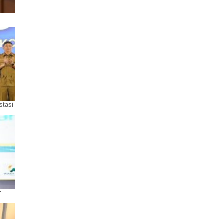
stasi
r