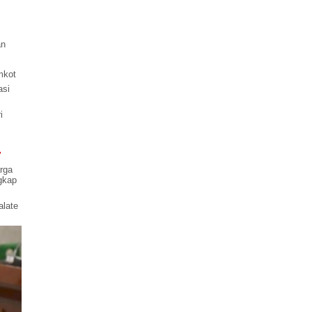
an
mkot
asi
i
4
rga
gkap
late