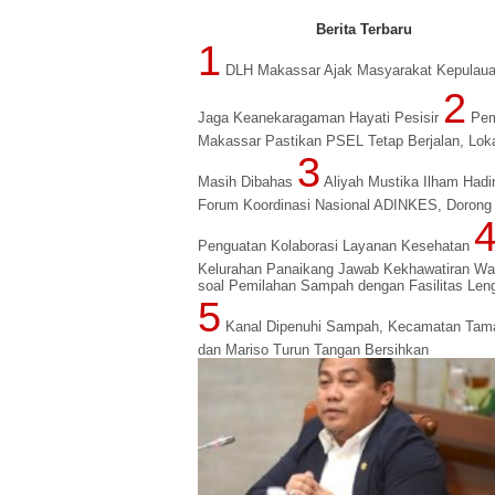
Berita Terbaru
1
DLH Makassar Ajak Masyarakat Kepulau
2
Jaga Keanekaragaman Hayati Pesisir
Pe
Makassar Pastikan PSEL Tetap Berjalan, Lok
3
Masih Dibahas
Aliyah Mustika Ilham Hadir
Forum Koordinasi Nasional ADINKES, Dorong
Penguatan Kolaborasi Layanan Kesehatan
Kelurahan Panaikang Jawab Kekhawatiran Wa
soal Pemilahan Sampah dengan Fasilitas Len
5
Kanal Dipenuhi Sampah, Kecamatan Tama
dan Mariso Turun Tangan Bersihkan