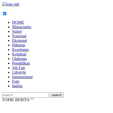
HOME
Makassarku
Sulsel
Nasional
Ekonomi
Hiburan
Kesehatan
Kriminal
Olahraga
Pendidikan
Job Fair
Lifestyle
Internasional
Foto
Indeks
TOPIK BERITA "
"