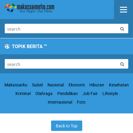
TOPIK BERITA "
"
Makassarku
Sulsel
Nasional
Ekonomi
Hiburan
Kesehatan
Kriminal
Olahraga
Pendidikan
Job Fair
Lifestyle
Internasional
Foto
Back to Top