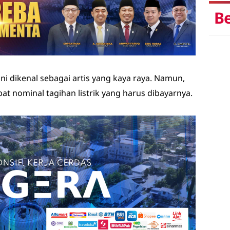
Be
ani dikenal sebagai artis yang kaya raya. Namun,
ibat nominal tagihan listrik yang harus dibayarnya.