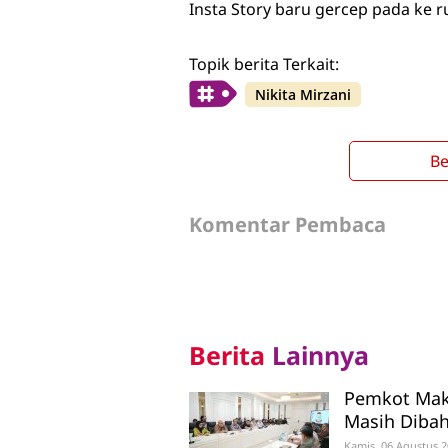
Insta Story baru gercep pada ke ru
Topik berita Terkait:
Nikita Mirzani
Be
Komentar Pembaca
Berita
Lainnya
Pemkot Maka
Masih Diba
Kamis, 06 Agustus 2