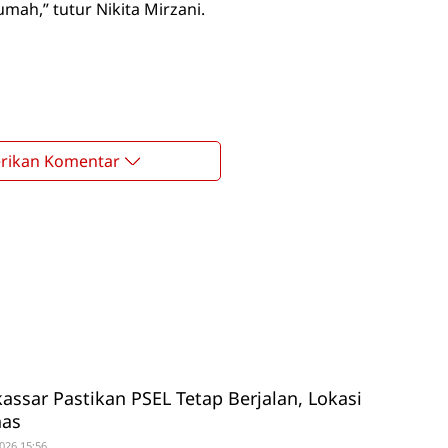
mah,” tutur Nikita Mirzani.
rikan Komentar
ssar Pastikan PSEL Tetap Berjalan, Lokasi
has
026 15:56