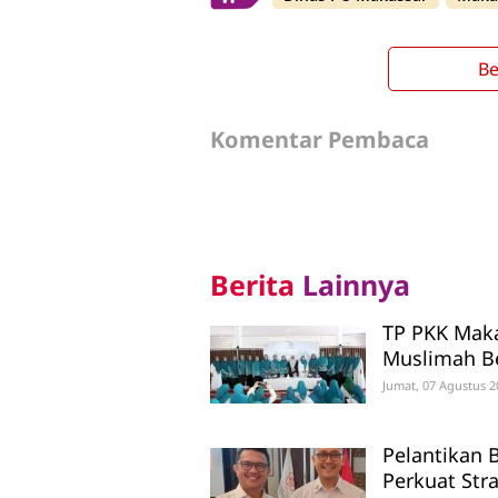
Be
Komentar Pembaca
Berita
Lainnya
TP PKK Maka
Muslimah B
Jumat, 07 Agustus 2
Pelantikan
Perkuat Str