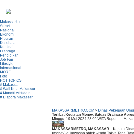
Makassarku
Sulsel
Nasional
Ekonomi
Hiburan
Kesehatan
Kriminal
Olahraga
Pendidikan
Job Fair
Lifestyle
Internasional
MORE
Foto
HOT TOPICS
# Makassar
# Wali Kota Makassar
# Munafri Arifuddin
# Dispora Makassar
MAKASSARMETRO.COM
>
Dinas Pekerjaan Um
Terlibat Kegiatan Monev, Satgas Drainase Apre
Minggu, 19 Mei 2024 23:09 WITA
Reporter : Maka
MAKASSARMETRO, MAKASSAR
– Kepala Dinas
(monev) di kawasan objek wisata Tokka Tena Rata,