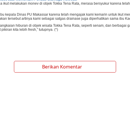
ga ikut melakukan monev di objek Tokka Tena Rata, merasa bersyukur karena tela
u kepala Dinas PU Makassar karena telah mengajak kami kemarin untuk ikut meng
an tersebut artinya kami sebagai satgas drainase juga diperhatikan sama ibu Kad
angkaian hiburan di objek wisata Tokka Tena Rata, seperti senam, dan berbagai 
kiran kita lebih fresh,” tutupnya. (*)
Berikan Komentar