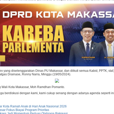
ev yang diselenggarakan Dinas PU Makassar, dan diikuti semua Kabid, PPTK, sta
atgas Drainase, Ronny Narra, Minggu (19/05/2024).
ung Wali Kota Makassar, Moh Ramdhan Pomanto.
gga berdiskusi dengan kami, kami cukup senang dengan adanya agenda seperti ini
 Kota Ramah Anak di Hari Anak Nasional 2026
ar Fokus Biayai Program Prioritas
kses Jadi Momentum Perluas Olahraga Rekreasi