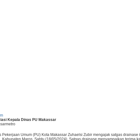
um
siasi Kepala Dinas PU Makassar
ssarmetro
 Pekerjaan Umum (PU) Kota Makassar Zuhaelsi Zubir mengajak satgas drainase ik
 Kabupaten Maros, Sabtu (18/05/2024). Satgas drainase menyampaikan terima kasih