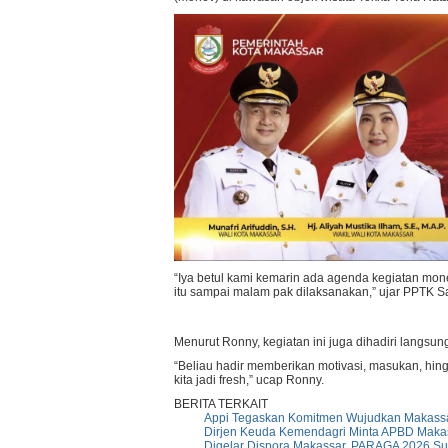
“Iya betul kami kemarin ada agenda kegiatan mon
itu sampai malam pak dilaksanakan,” ujar PPTK S
Menurut Ronny, kegiatan ini juga dihadiri langs
“Beliau hadir memberikan motivasi, masukan, hin
kita jadi fresh,” ucap Ronny.
BERITA TERKAIT
Appi Tegaskan Komitmen Wujudkan Makassar
Dirjen Keuda Kemendagri Minta APBD Makass
Digelar Dispora Makassar, PARAGA 2026 Su