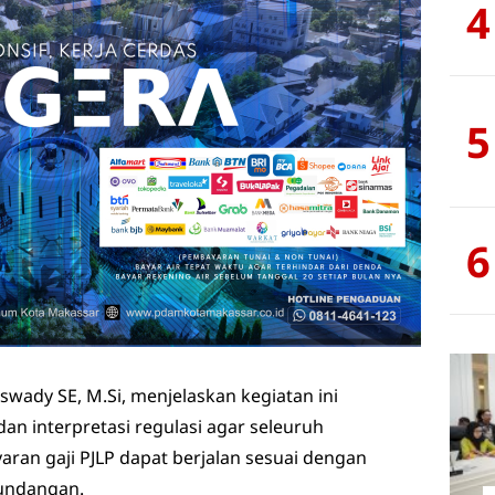
4
5
6
wady SE, M.Si, menjelaskan kegiatan ini
n interpretasi regulasi agar seleuruh
ran gaji PJLP dapat berjalan sesuai dengan
undangan.