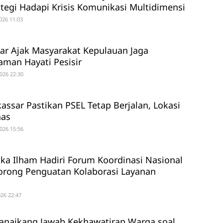
ategi Hadapi Krisis Komunikasi Multidimensi
026 11:03
r Ajak Masyarakat Kepulauan Jaga
man Hayati Pesisir
026 22:30
ssar Pastikan PSEL Tetap Berjalan, Lokasi
has
026 15:56
ika Ilham Hadiri Forum Koordinasi Nasional
orong Penguatan Kolaborasi Layanan
26 22:47
anaikang Jawab Kekhawatiran Warga soal