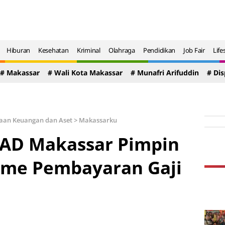
Hiburan
Kesehatan
Kriminal
Olahraga
Pendidikan
Job Fair
Life
# Makassar
# Wali Kota Makassar
# Munafri Arifuddin
# Di
aan Keuangan dan Aset
>
Makassarku
KAD Makassar Pimpin
sme Pembayaran Gaji