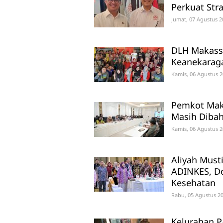
Perkuat Str
Jumat, 07 Agustus 2
DLH Makassa
Keanekaraga
Kamis, 06 Agustus 2
Pemkot Maka
Masih Diba
Kamis, 06 Agustus 2
Aliyah Must
ADINKES, D
Kesehatan
Rabu, 05 Agustus 20
Kelurahan P