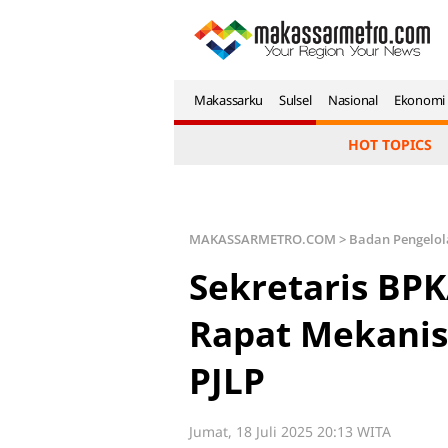
Makassarku
Sulsel
Nasional
Ekonomi
HOT TOPICS
MAKASSARMETRO.COM
>
Badan Pengelol
Sekretaris BP
Rapat Mekani
PJLP
Jumat, 18 Juli 2025 20:13 WITA