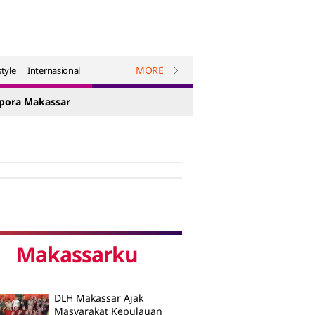
MORE
style
Internasional
spora Makassar
Makassarku
DLH Makassar Ajak
Masyarakat Kepulauan