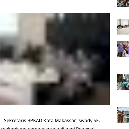
Sekretaris BPKAD Kota Makassar Iswady SE,
–
 mekanisme pembayaran gaji bagi Pegawai