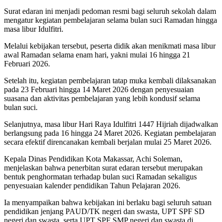
Surat edaran ini menjadi pedoman resmi bagi seluruh sekolah dalam
mengatur kegiatan pembelajaran selama bulan suci Ramadan hingga
masa libur Idulfitri.
Melalui kebijakan tersebut, peserta didik akan menikmati masa libur
awal Ramadan selama enam hari, yakni mulai 16 hingga 21
Februari 2026.
Setelah itu, kegiatan pembelajaran tatap muka kembali dilaksanakan
pada 23 Februari hingga 14 Maret 2026 dengan penyesuaian
suasana dan aktivitas pembelajaran yang lebih kondusif selama
bulan suci.
Selanjutnya, masa libur Hari Raya Idulfitri 1447 Hijriah dijadwalkan
berlangsung pada 16 hingga 24 Maret 2026. Kegiatan pembelajaran
secara efektif direncanakan kembali berjalan mulai 25 Maret 2026.
Kepala Dinas Pendidikan Kota Makassar, Achi Soleman,
menjelaskan bahwa penerbitan surat edaran tersebut merupakan
bentuk penghormatan terhadap bulan suci Ramadan sekaligus
penyesuaian kalender pendidikan Tahun Pelajaran 2026.
Ia menyampaikan bahwa kebijakan ini berlaku bagi seluruh satuan
pendidikan jenjang PAUD/TK negeri dan swasta, UPT SPF SD
negeri dan swasta, serta UPT SPF SMP negeri dan swasta di