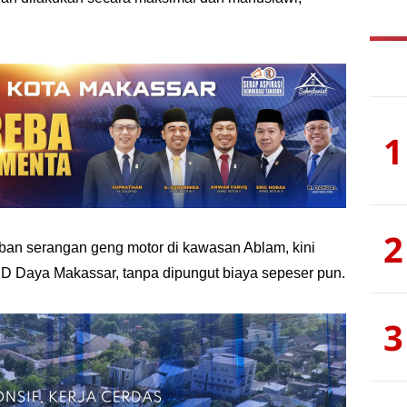
1
2
orban serangan geng motor di kawasan Ablam, kini
UD Daya Makassar, tanpa dipungut biaya sepeser pun.
3