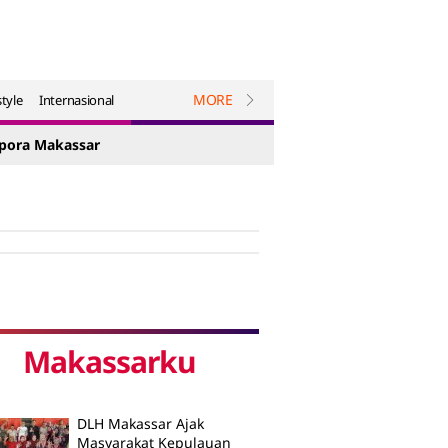
MORE
style
Internasional
spora Makassar
Makassarku
DLH Makassar Ajak
Masyarakat Kepulauan