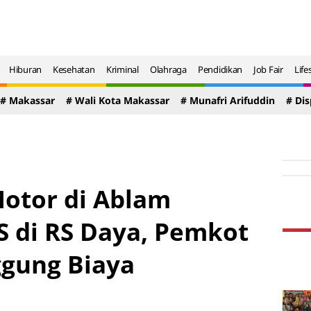
Hiburan
Kesehatan
Kriminal
Olahraga
Pendidikan
Job Fair
Life
# Makassar
# Wali Kota Makassar
# Munafri Arifuddin
# Di
otor di Ablam
S di RS Daya, Pemkot
gung Biaya