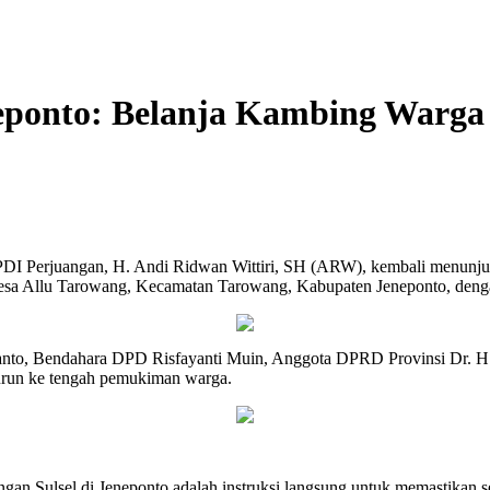
eponto: Belanja Kambing Warga 
DI Perjuangan, H. Andi Ridwan Wittiri, SH (ARW), kembali menunj
esa Allu Tarowang, Kecamatan Tarowang, Kabupaten Jeneponto, dengan
to, Bendahara DPD Risfayanti Muin, Anggota DPRD Provinsi Dr. H. 
urun ke tengah pemukiman warga.
 Sulsel di Jeneponto adalah instruksi langsung untuk memastikan s