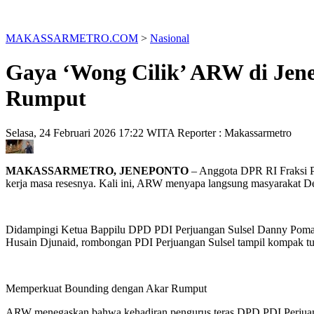
MAKASSARMETRO.COM
>
Nasional
Gaya ‘Wong Cilik’ ARW di Jen
Rumput
Selasa, 24 Februari 2026 17:22 WITA
Reporter : Makassarmetro
MAKASSARMETRO, JENEPONTO
– Anggota DPR RI Fraksi P
kerja masa resesnya. Kali ini, ARW menyapa langsung masyarakat D
Didampingi Ketua Bappilu DPD PDI Perjuangan Sulsel Danny Poman
Husain Djunaid, rombongan PDI Perjuangan Sulsel tampil kompak t
Memperkuat Bounding dengan Akar Rumput
ARW menegaskan bahwa kehadiran pengurus teras DPD PDI Perjuangan