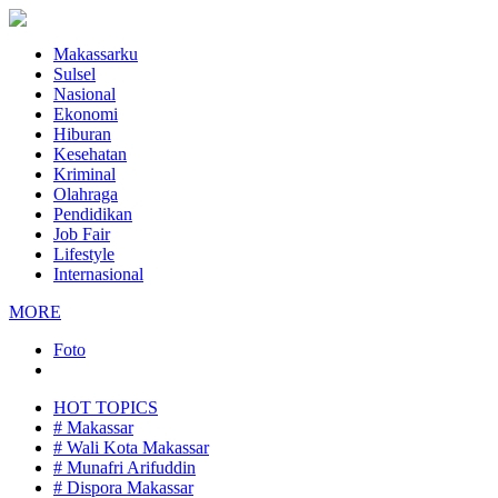
Makassarku
Sulsel
Nasional
Ekonomi
Hiburan
Kesehatan
Kriminal
Olahraga
Pendidikan
Job Fair
Lifestyle
Internasional
MORE
Foto
HOT TOPICS
# Makassar
# Wali Kota Makassar
# Munafri Arifuddin
# Dispora Makassar