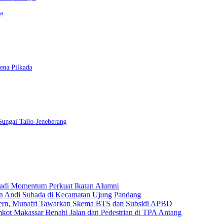
a
ena Pilkada
ungai Tallo-Jeneberang
Jadi Momentum Perkuat Ikatan Alumni
an Andi Suhada di Kecamatan Ujung Pandang
dern, Munafri Tawarkan Skema BTS dan Subsidi APBD
mkot Makassar Benahi Jalan dan Pedestrian di TPA Antang