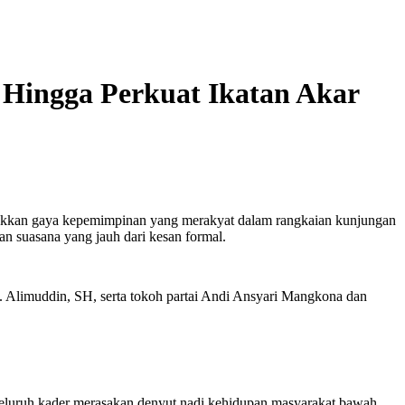
Hingga Perkuat Ikatan Akar
ukkan gaya kepemimpinan yang merakyat dalam rangkaian kunjungan
 suasana yang jauh dari kesan formal.
Alimuddin, SH, serta tokoh partai Andi Ansyari Mangkona dan
eluruh kader merasakan denyut nadi kehidupan masyarakat bawah.