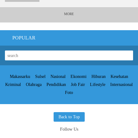
MORE
POPULAR
Makassarku
Sulsel
Nasional
Ekonomi
Hiburan
Kesehatan
Kriminal
Olahraga
Pendidikan
Job Fair
Lifestyle
Internasional
Foto
Back to Top
Follow Us