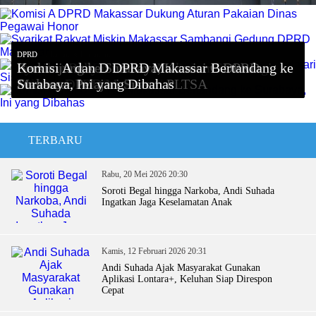
Dinas Perikanan & Pertanian
DPRD
DPRD
DPRD
DPRD
Anggaran Pembangunan RPH Modern Manggala
Komisi A DPRD Makassar Dukung Aturan
Syarikat Rakyat Miskin Makassar Sambangi
Berkunjung ke Surabaya, Komisi C DPRD
Komisi A dan D DPRD Makassar Bertandang ke
Bakal Ditambah
Pakaian Dinas Pegawai Honor
Gedung DPRD Makassar
Makassar Pelajari Sistem PLTSA
Surabaya, Ini yang Dibahas
TERBARU
Rabu, 20 Mei 2026 20:30
Soroti Begal hingga Narkoba, Andi Suhada
Ingatkan Jaga Keselamatan Anak
Kamis, 12 Februari 2026 20:31
Andi Suhada Ajak Masyarakat Gunakan
Aplikasi Lontara+, Keluhan Siap Direspon
Cepat