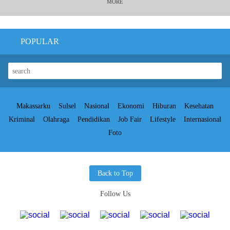
MORE
POPULAR
Makassarku
Sulsel
Nasional
Ekonomi
Hiburan
Kesehatan
Kriminal
Olahraga
Pendidikan
Job Fair
Lifestyle
Internasional
Foto
Back to Top
Follow Us